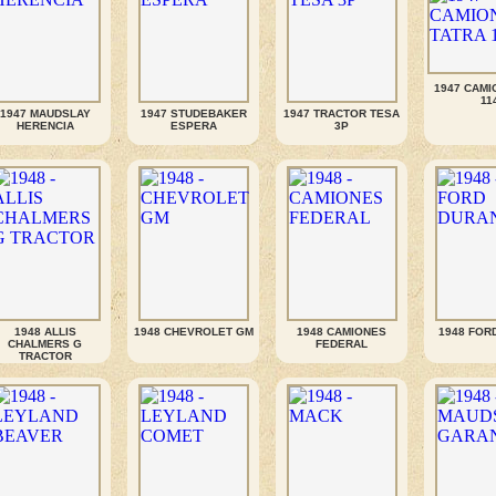
1947 CAMI
11
1947 MAUDSLAY
1947 STUDEBAKER
1947 TRACTOR TESA
HERENCIA
ESPERA
3P
1948 ALLIS
1948 CHEVROLET GM
1948 CAMIONES
1948 FOR
CHALMERS G
FEDERAL
TRACTOR