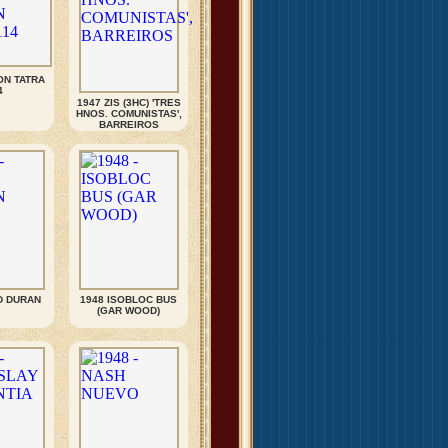
ON TATRA
4
1947 ZIS (3HC) 'TRES
HNOS. COMUNISTAS',
BARREIROS
D DURAN
1948 ISOBLOC BUS
(GAR WOOD)