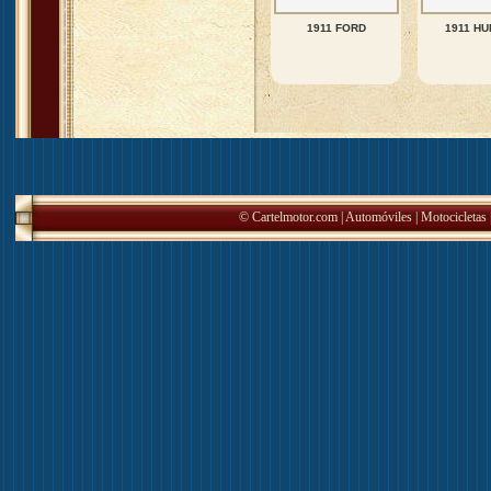
1911 FORD
1911 H
© Cartelmotor.com |
Automóviles
|
Motocicletas